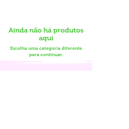
Ainda não há produtos
aqui
Escolha uma categoria diferente
para continuar.
CNPJ:
46.729.941
/0001-61
Telefone:
21 97352-5694
WhatsApp:
21 97352-5694
E-mail: curerett@curerett.org.br
Endereço: Rio de Janeiro
Política de privacidade
Política de cookies