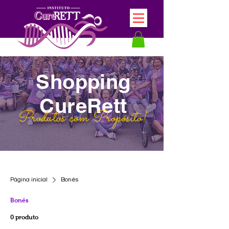
Shopping
CureRett
Produtos com Propósito!
Página inicial
Bonés
Bonés
0 produto