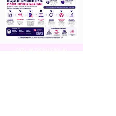
CNPJ:
46.729.941
/0001-61
Telefone:
21 97352-5694
WhatsApp:
21 97352-5694
E-mail: curerett@curerett.org.br
Endereço: Rio de Janeiro
Política de privacidade
Política de cookies
© 2026. Orgulhosamente criado
com
sejameirelles.com