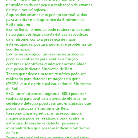
que inclui a análise do desenvolvimento
neurológico da criança e a realização de exames
físicos e neurológicos.
Alguns dos exames que podem ser realizados
para auxiliar no diagnóstico da Síndrome de
Rett incluem:
Exame físico: o médico pode realizar um exame
físico para verificar características específicas
da síndrome, como a presença de mãos
estereotipadas, postura anormal e problemas de
coordenação.
Exame neurológico: um exame neurológico
pode ser realizado para avaliar a função
cerebral e identificar qualquer anormalidade
que possa indicar a Síndrome de Rett.
Testes genéticos: um teste genético pode ser
realizado para detectar mutações no gene
MECP2, que é o principal causador da Síndrome
de Rett.
EEG: um eletroencefalograma (EEG) pode ser
realizado para avaliar a atividade elétrica no
cérebro e detectar possíveis anormalidades que
possam indicar a Síndrome de Rett.
Ressonância magnética: uma ressonância
magnética pode ser realizada para avaliar a
estrutura do cérebro e detectar possíveis
anormalidades que possam indicar a Síndrome
de Rett.