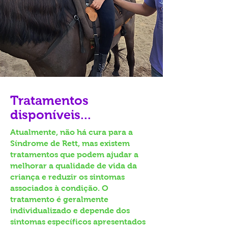
Tratamentos
disponíveis...
Atualmente, não há cura para a
Síndrome de Rett, mas existem
tratamentos que podem ajudar a
melhorar a qualidade de vida da
criança e reduzir os sintomas
associados à condição. O
tratamento é geralmente
individualizado e depende dos
sintomas específicos apresentados